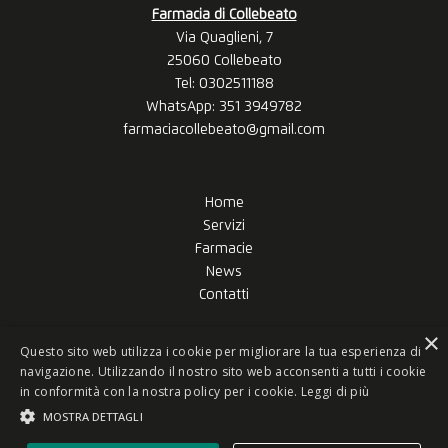
Farmacia di Collebeato
Via Quaglieni, 7
25060 Collebeato
Tel:
0302511188
WhatsApp: 351 3949782
farmaciacollebeato@gmail.com
Home
Servizi
Farmacie
News
Contatti
×
Questo sito web utilizza i cookie per migliorare la tua esperienza di
navigazione. Utilizzando il nostro sito web acconsenti a tutti i cookie
in conformità con la nostra policy per i cookie.
Leggi di più
© FARMACIA AMICA DELLA SALUTE SB SRL. All rights reserved.
MOSTRA DETTAGLI
Created by
ivi.agency
Privacy Policy
|
Cookie Policy