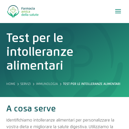
Test per le
intolleranze
alimentari
5
5
5
HOME
SERVIZI
IMMUNOLOGIA
TEST PER LE INTOLLERANZE ALIMENTARI
A cosa serve
Identifichiamo intolleranze alimentari per personalizzare la
vostra dieta e migliorare la salute digestiva. Utilizziamo la